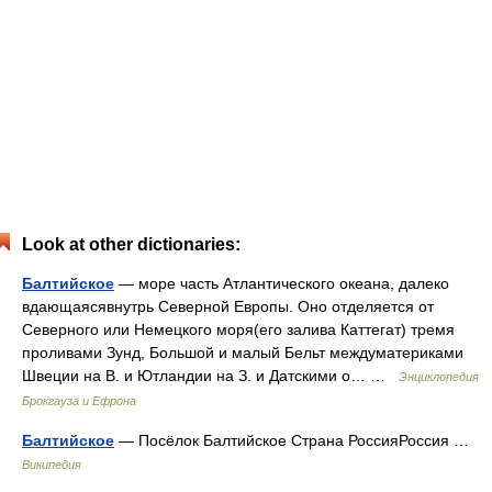
Look at other dictionaries:
Балтийское
— море часть Атлантического океана, далеко
вдающаясявнутрь Северной Европы. Оно отделяется от
Северного или Немецкого моря(его залива Каттегат) тремя
проливами Зунд, Большой и малый Бельт междуматериками
Швеции на В. и Ютландии на З. и Датскими о… …
Энциклопедия
Брокгауза и Ефрона
Балтийское
— Посёлок Балтийское Страна РоссияРоссия …
Википедия