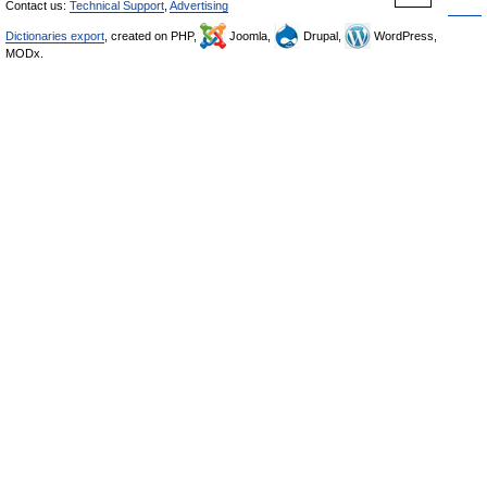
Contact us:
Technical Support
,
Advertising
Dictionaries export
, created on PHP,
Joomla,
Drupal,
WordPress,
MODx.