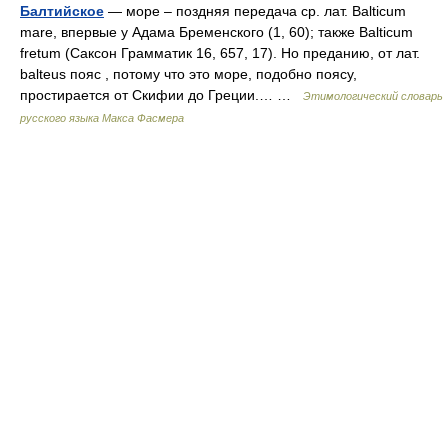
Балтийское
— море – поздняя передача ср. лат. Balticum
mare, впервые у Адама Бременского (1, 60); также Balticum
fretum (Саксон Грамматик 16, 657, 17). Но преданию, от лат.
balteus пояс , потому что это море, подобно поясу,
простирается от Скифии до Греции.… …
Этимологический словарь
русского языка Макса Фасмера